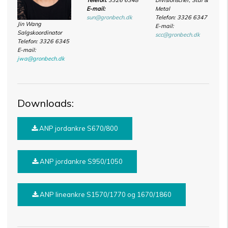
Telefon:
3326 6348
Divisionschef, Stål &
E-mail:
Metal
sun@gronbech.dk
Telefon: 3326 6347
Jin Wang
E-mail:
Salgskoordinator
scc@gronbech.dk
Telefon: 3326 6345
E-mail:
jwa@gronbech.dk
Downloads:
ANP jordankre S670/800
ANP jordankre S950/1050
ANP lineankre S1570/1770 og 1670/1860