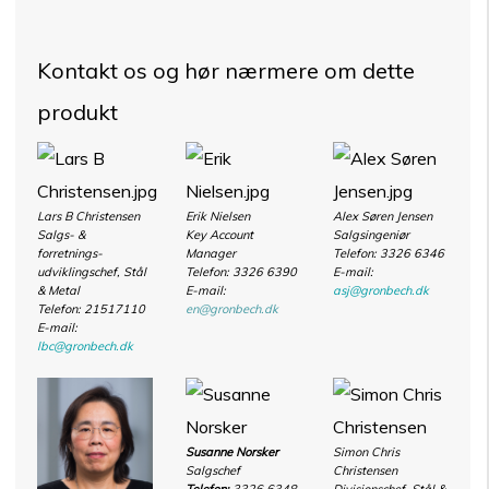
Kontakt os og hør nærmere om dette
produkt
Lars B Christensen
Erik Nielsen
Alex Søren Jensen
Salgs- &
Key Account
Salgsingeniør
forretnings-
Manager
Telefon: 3326 6346
udviklingschef, Stål
Telefon: 3326 6390
E-mail:
& Metal
E-mail:
asj@gronbech.dk
Telefon:
21517110
en@gronbech.dk
E-mail:
lbc@gronbech.dk
Susanne Norsker
Simon Chris
Salgschef
Christensen