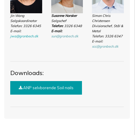
Jin Wang
Susanne Norsker
Simon Chris
Salgskoordinator
Salgschef
Christensen
Telefon: 3326 6345
Telefon:
3326 6348
Divisionschef, Stål &
E-mail:
E-mail:
Metal
jwa@gronbech.dk
sun@gronbech.dk
Telefon: 3326 6347
E-mail:
scc@gronbech.dk
Downloads:
ANP selvborende Soil nails