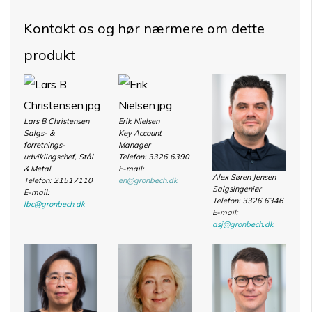
Kontakt os og hør nærmere om dette
produkt
Lars B Christensen
Erik Nielsen
Salgs- &
Key Account
forretnings-
Manager
udviklingschef, Stål
Telefon: 3326 6390
& Metal
E-mail:
Alex Søren Jensen
Telefon:
21517110
en@gronbech.dk
Salgsingeniør
E-mail:
Telefon: 3326 6346
lbc@gronbech.dk
E-mail:
asj@gronbech.dk